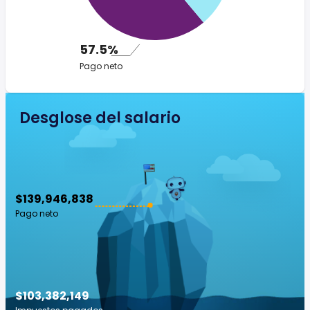
57.5%
Pago neto
Desglose del salario
$139,946,838
Pago neto
$103,382,149