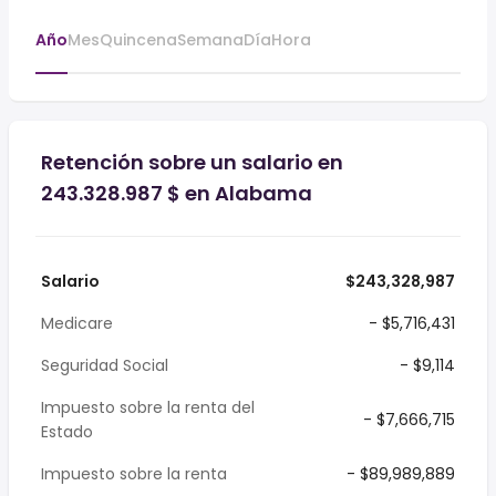
Año
Mes
Quincena
Semana
Día
Hora
Retención sobre un salario en
243.328.987 $ en Alabama
Salario
$243,328,987
Medicare
- $5,716,431
Seguridad Social
- $9,114
Impuesto sobre la renta del
- $7,666,715
Estado
Impuesto sobre la renta
- $89,989,889