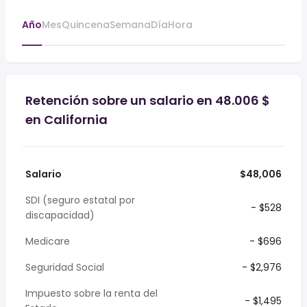
Año
Mes
Quincena
Semana
Día
Hora
Retención sobre un salario en 48.006 $
en California
Salario
$48,006
SDI (seguro estatal por
- $528
discapacidad)
Medicare
- $696
Seguridad Social
- $2,976
Impuesto sobre la renta del
- $1,495