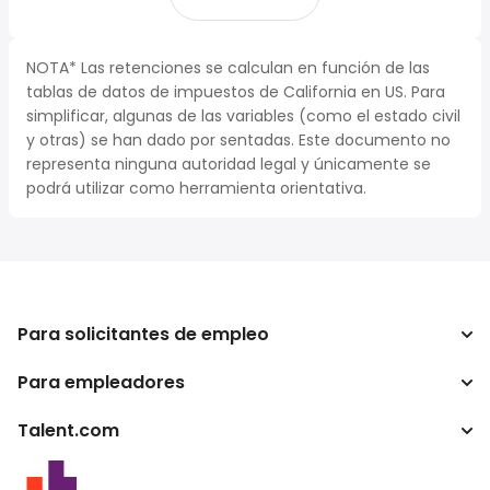
NOTA* Las retenciones se calculan en función de las
tablas de datos de impuestos de California en US. Para
simplificar, algunas de las variables (como el estado civil
y otras) se han dado por sentadas. Este documento no
representa ninguna autoridad legal y únicamente se
podrá utilizar como herramienta orientativa.
Para solicitantes de empleo
Para empleadores
Buscador de trabajo
Buscador de salario
Talent.com
Empresa
Calculadora de impuestos
ATS
Otros países
Conversor de salario