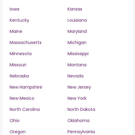
Iowa
Kansas
Kentucky
Louisiana
Maine
Maryland
Massachusetts
Michigan
Minnesota
Mississippi
Missouri
Montana
Nebraska
Nevada
New Hampshire
New Jersey
New Mexico
New York
North Carolina
North Dakota
Ohio
Oklahoma
Oregon
Pennsylvania