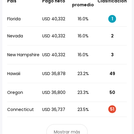
País
Pago neto
Clasificación
promedio
Florida
USD 40,332
16.0%
1
Nevada
USD 40,332
16.0%
2
New Hampshire
USD 40,332
16.0%
3
Hawaii
USD 36,878
23.2%
49
Oregon
USD 36,800
23.3%
50
51
Connecticut
USD 36,737
23.5%
Mostrar más