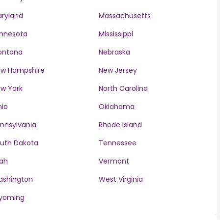
ryland
Massachusetts
nnesota
Mississippi
ontana
Nebraska
w Hampshire
New Jersey
w York
North Carolina
io
Oklahoma
nnsylvania
Rhode Island
uth Dakota
Tennessee
ah
Vermont
ashington
West Virginia
yoming