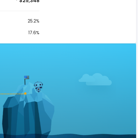
* $25,348
25.2%
17.6%