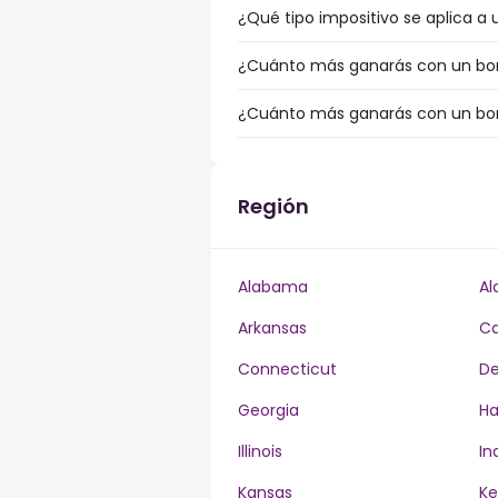
¿Qué tipo impositivo se aplica a 
¿Cuánto más ganarás con un bonu
¿Cuánto más ganarás con un bonu
Región
Alabama
Al
Arkansas
Ca
Connecticut
De
Georgia
Ha
Illinois
In
Kansas
Ke