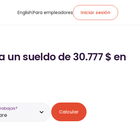
English
Para empleadores
Iniciar sesión
a un sueldo de 30.777 $ en
trabajas?
Calcular
are