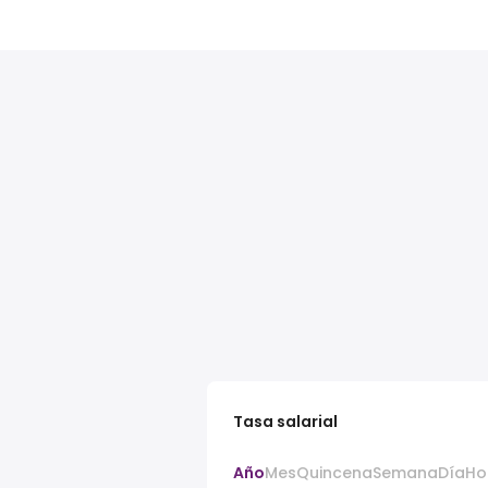
Tasa salarial
Año
Mes
Quincena
Semana
Día
Ho