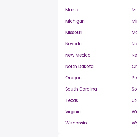
Maine
Ma
Michigan
Mi
Missouri
M
Nevada
Ne
New Mexico
Ne
North Dakota
Oh
Oregon
Pe
South Carolina
So
Texas
Ut
Virginia
W
Wisconsin
W