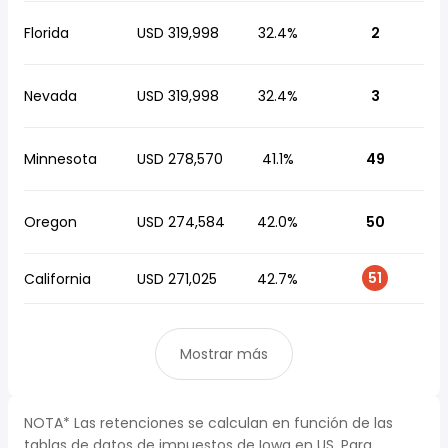
Florida
USD 319,998
32.4%
2
Nevada
USD 319,998
32.4%
3
Minnesota
USD 278,570
41.1%
49
Oregon
USD 274,584
42.0%
50
51
California
USD 271,025
42.7%
Mostrar más
NOTA* Las retenciones se calculan en función de las
tablas de datos de impuestos de Iowa en US. Para