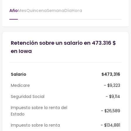
Año
Mes
Quincena
Semana
Día
Hora
Retención sobre un salario en 473.316 $
en Iowa
Salario
$473,316
Medicare
- $9,323
Seguridad Social
- $9,114
Impuesto sobre la renta del
- $26,589
Estado
Impuesto sobre la renta
- $134,881