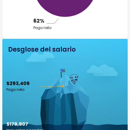
62%
Pago neto
Desglose del salario
$293,409
Pago neto
$179,907