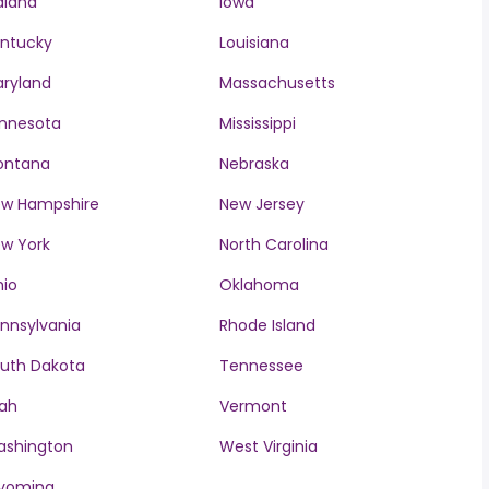
diana
Iowa
ntucky
Louisiana
ryland
Massachusetts
nnesota
Mississippi
ontana
Nebraska
w Hampshire
New Jersey
w York
North Carolina
io
Oklahoma
nnsylvania
Rhode Island
uth Dakota
Tennessee
ah
Vermont
ashington
West Virginia
yoming