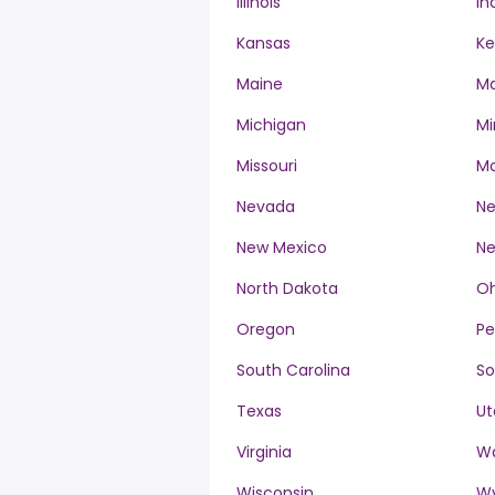
Illinois
In
Kansas
Ke
Maine
Ma
Michigan
Mi
Missouri
M
Nevada
Ne
New Mexico
Ne
North Dakota
Oh
Oregon
Pe
South Carolina
So
Texas
Ut
Virginia
W
Wisconsin
W