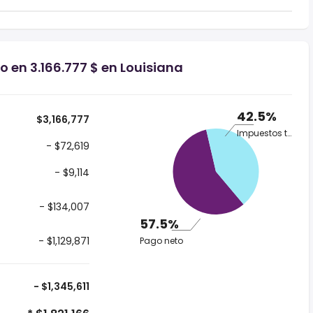
o en 3.166.777 $ en Louisiana
42.5%
$3,166,777
Impuestos totales
- $72,619
- $9,114
- $134,007
57.5%
- $1,129,871
Pago neto
- $1,345,611