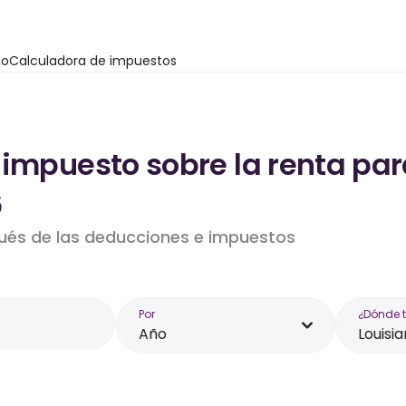
io
Calculadora de impuestos
impuesto sobre la renta para
6
pués de las deducciones e impuestos
Por
¿Dónde 
Año
Louisi