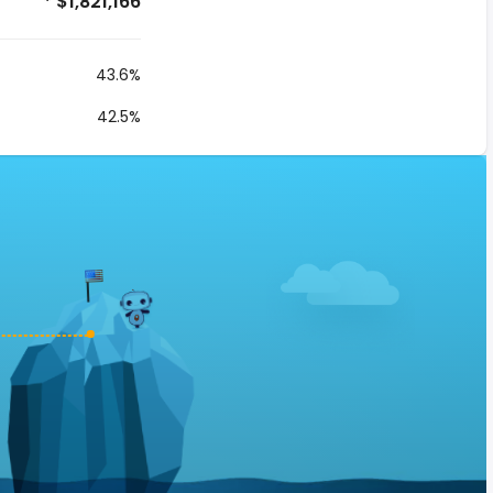
* $1,821,166
43.6%
42.5%