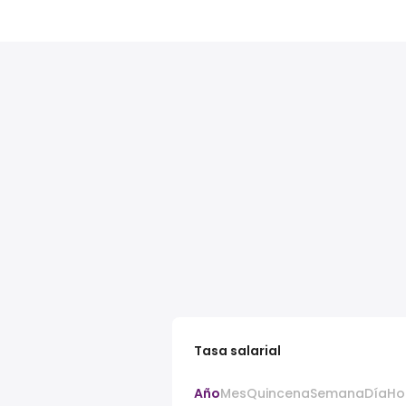
Tasa salarial
Año
Mes
Quincena
Semana
Día
Ho