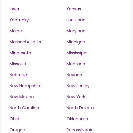
Iowa
Kansas
Kentucky
Louisiana
Maine
Maryland
Massachusetts
Michigan
Minnesota
Mississippi
Missouri
Montana
Nebraska
Nevada
New Hampshire
New Jersey
New Mexico
New York
North Carolina
North Dakota
Ohio
Oklahoma
Oregon
Pennsylvania