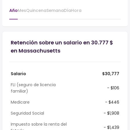
Año
Mes
Quincena
Semana
Día
Hora
Retención sobre un salario en 30.777 $
en Massachusetts
Salario
$30,777
FLI (seguro de licencia
- $106
familiar)
Medicare
- $446
Seguridad Social
- $1,908
Impuesto sobre la renta del
- $1,439