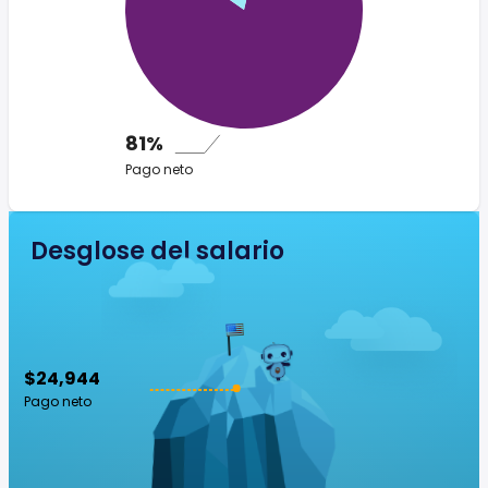
81%
Pago neto
Desglose del salario
$24,944
Pago neto