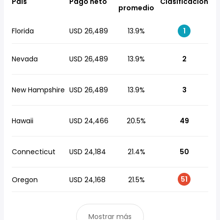
País
Pago neto
Clasificación
promedio
Florida
USD 26,489
13.9%
1
Nevada
USD 26,489
13.9%
2
New Hampshire
USD 26,489
13.9%
3
Hawaii
USD 24,466
20.5%
49
Connecticut
USD 24,184
21.4%
50
51
Oregon
USD 24,168
21.5%
Mostrar más