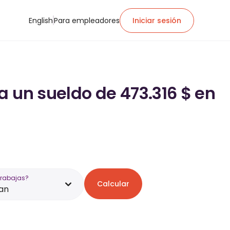
English
Para empleadores
Iniciar sesión
a un sueldo de 473.316 $ en
trabajas?
Calcular
an