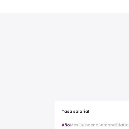
Tasa salarial
Año
Mes
Quincena
Semana
Día
Ho