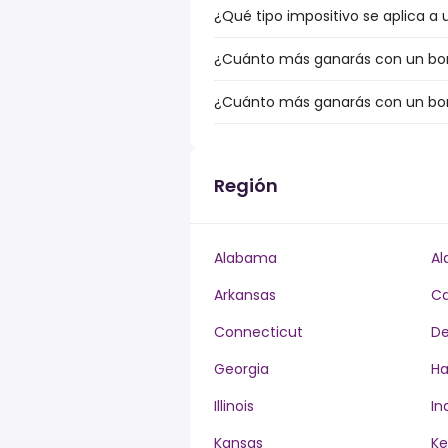
¿Qué tipo impositivo se aplica a 
¿Cuánto más ganarás con un bonu
¿Cuánto más ganarás con un bonu
Región
Alabama
Al
Arkansas
Ca
Connecticut
De
Georgia
Ha
Illinois
In
Kansas
Ke