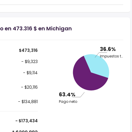
io en 473.316 $ en Michigan
36.6%
$473,316
Impuestos totales
- $9,323
- $9,114
- $20,116
63.4%
- $134,881
Pago neto
- $173,434