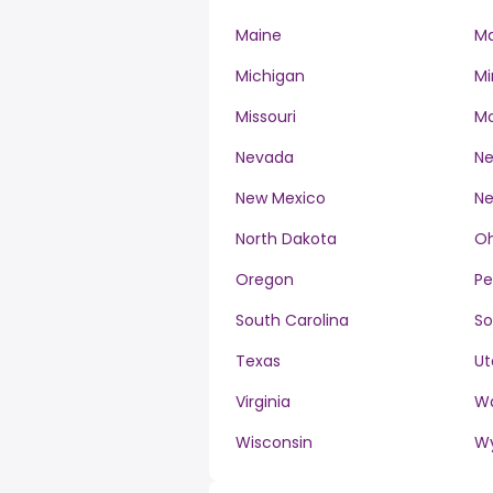
Maine
Ma
Michigan
Mi
Missouri
M
Nevada
Ne
New Mexico
Ne
North Dakota
Oh
Oregon
Pe
South Carolina
So
Texas
Ut
Virginia
W
Wisconsin
W