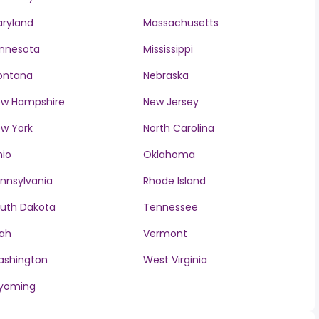
ryland
Massachusetts
nnesota
Mississippi
ontana
Nebraska
w Hampshire
New Jersey
w York
North Carolina
io
Oklahoma
nnsylvania
Rhode Island
uth Dakota
Tennessee
ah
Vermont
ashington
West Virginia
yoming