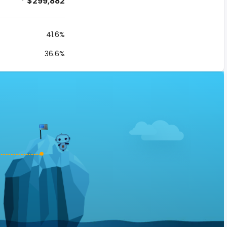
* $299,882
41.6%
36.6%