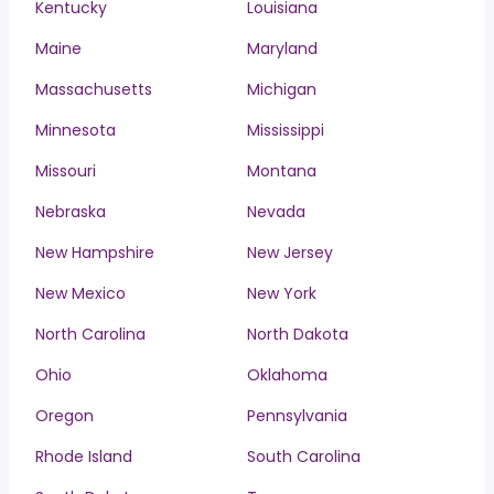
Kentucky
Louisiana
Maine
Maryland
Massachusetts
Michigan
Minnesota
Mississippi
Missouri
Montana
Nebraska
Nevada
New Hampshire
New Jersey
New Mexico
New York
North Carolina
North Dakota
Ohio
Oklahoma
Oregon
Pennsylvania
Rhode Island
South Carolina