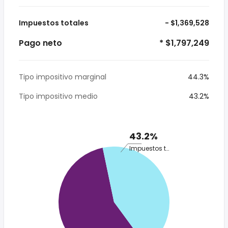
Impuestos totales
- $1,369,528
Pago neto
* $1,797,249
Tipo impositivo marginal
44.3%
Tipo impositivo medio
43.2%
43.2%
Impuestos totales