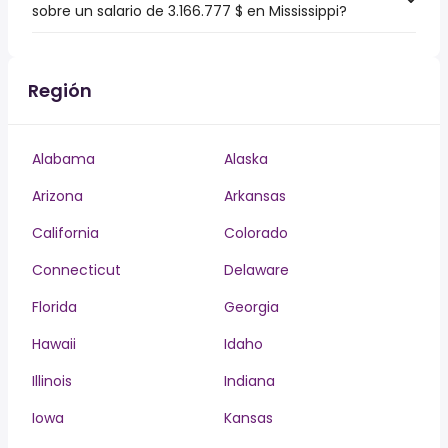
sobre un salario de 3.166.777 $ en Mississippi?
Región
Alabama
Alaska
Arizona
Arkansas
California
Colorado
Connecticut
Delaware
Florida
Georgia
Hawaii
Idaho
Illinois
Indiana
Iowa
Kansas