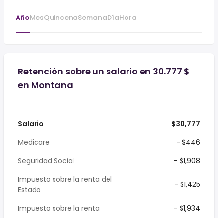
Año
Mes
Quincena
Semana
Día
Hora
Retención sobre un salario en 30.777 $
en Montana
Salario
$30,777
Medicare
- $446
Seguridad Social
- $1,908
Impuesto sobre la renta del
- $1,425
Estado
Impuesto sobre la renta
- $1,934