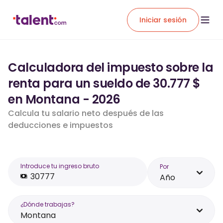
Iniciar sesión
Calculadora del impuesto sobre la
renta para un sueldo de 30.777 $
en Montana - 2026
Calcula tu salario neto después de las
deducciones e impuestos
Introduce tu ingreso bruto
Por
Año
¿Dónde trabajas?
Montana