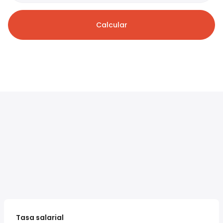
Calcular
Tasa salarial