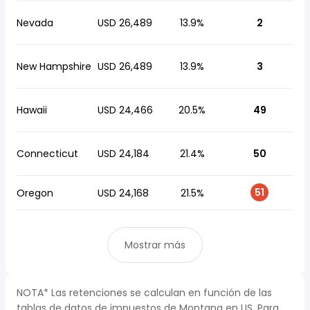
Nevada
USD 26,489
13.9%
2
New Hampshire
USD 26,489
13.9%
3
Hawaii
USD 24,466
20.5%
49
Connecticut
USD 24,184
21.4%
50
51
Oregon
USD 24,168
21.5%
Mostrar más
NOTA* Las retenciones se calculan en función de las
tablas de datos de impuestos de Montana en US. Para