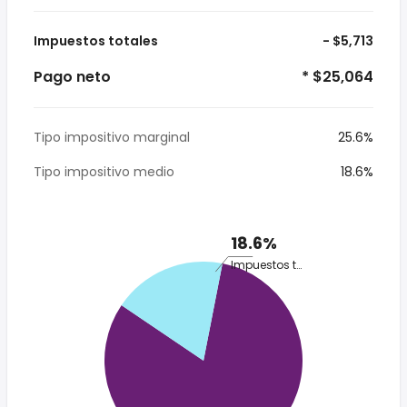
Impuestos totales
- $5,713
Pago neto
* $25,064
Tipo impositivo marginal
25.6%
Tipo impositivo medio
18.6%
18.6%
Impuestos totales