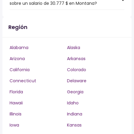
sobre un salario de 30.777 $ en Montana?
Región
Alabama
Alaska
Arizona
Arkansas
California
Colorado
Connecticut
Delaware
Florida
Georgia
Hawaii
Idaho
Illinois
Indiana
Iowa
Kansas