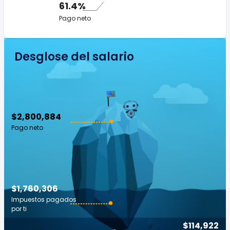
61.4%
Pago neto
Desglose del salario
$2,800,884
Pago neto
$1,760,306
Impuestos pagados
por ti
$114,922