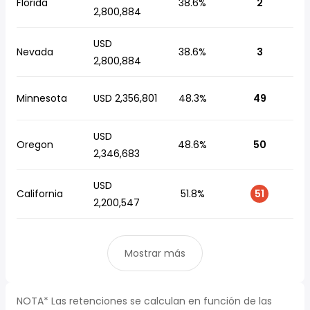
Florida
38.6%
2
2,800,884
USD
Nevada
38.6%
3
2,800,884
Minnesota
USD 2,356,801
48.3%
49
USD
Oregon
48.6%
50
2,346,683
USD
California
51.8%
51
2,200,547
Mostrar más
NOTA* Las retenciones se calculan en función de las