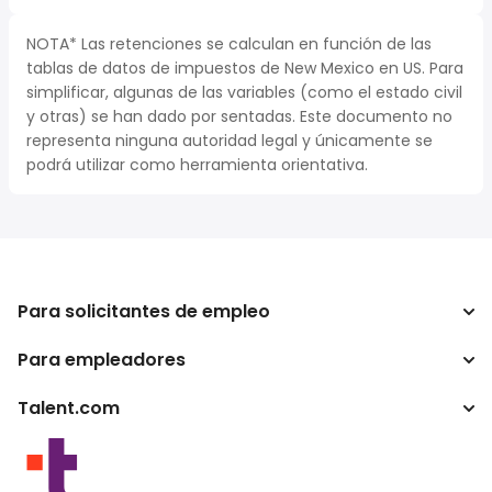
NOTA* Las retenciones se calculan en función de las
tablas de datos de impuestos de New Mexico en US. Para
simplificar, algunas de las variables (como el estado civil
y otras) se han dado por sentadas. Este documento no
representa ninguna autoridad legal y únicamente se
podrá utilizar como herramienta orientativa.
Para solicitantes de empleo
Para empleadores
Buscador de trabajo
Buscador de salario
Talent.com
Empresa
Calculadora de impuestos
ATS
Otros países
Conversor de salario
Programas para publishers
Condiciones de uso