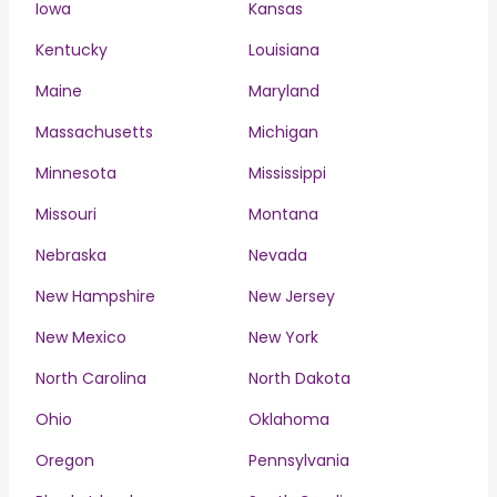
Iowa
Kansas
Kentucky
Louisiana
Maine
Maryland
Massachusetts
Michigan
Minnesota
Mississippi
Missouri
Montana
Nebraska
Nevada
New Hampshire
New Jersey
New Mexico
New York
North Carolina
North Dakota
Ohio
Oklahoma
Oregon
Pennsylvania