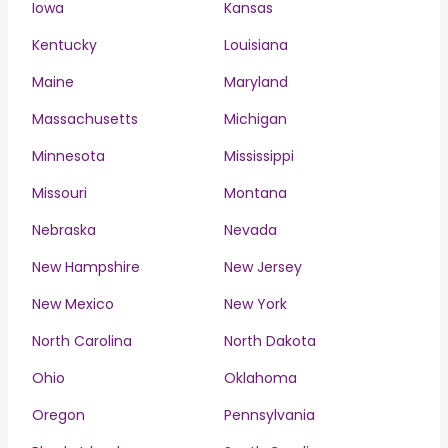
Iowa
Kansas
Kentucky
Louisiana
Maine
Maryland
Massachusetts
Michigan
Minnesota
Mississippi
Missouri
Montana
Nebraska
Nevada
New Hampshire
New Jersey
New Mexico
New York
North Carolina
North Dakota
Ohio
Oklahoma
Oregon
Pennsylvania