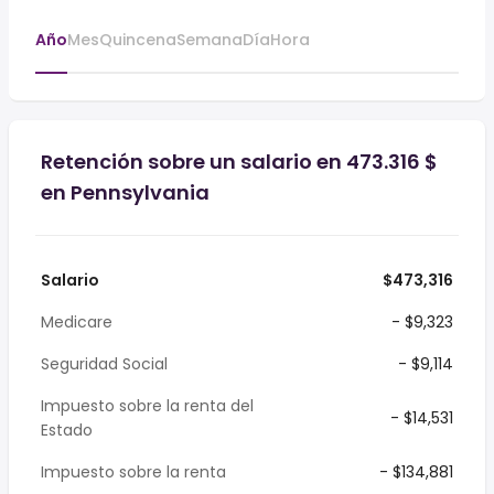
Año
Mes
Quincena
Semana
Día
Hora
Retención sobre un salario en 473.316 $
en Pennsylvania
Salario
$473,316
Medicare
- $9,323
Seguridad Social
- $9,114
Impuesto sobre la renta del
- $14,531
Estado
Impuesto sobre la renta
- $134,881