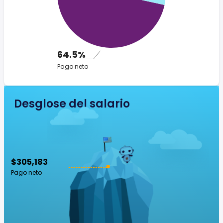
64.5%
Pago neto
Desglose del salario
$305,183
Pago neto