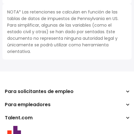
NOTA* Las retenciones se calculan en función de las
tablas de datos de impuestos de Pennsylvania en US.
Para simplificar, algunas de las variables (como el
estado civil y otras) se han dado por sentadas. Este
documento no representa ninguna autoridad legal y
únicamente se podrá utilizar como herramienta
orientativa.
Para solicitantes de empleo
Para empleadores
Buscador de trabajo
Buscador de salario
Talent.com
Empresa
Calculadora de impuestos
ATS
Otros países
Conversor de salario