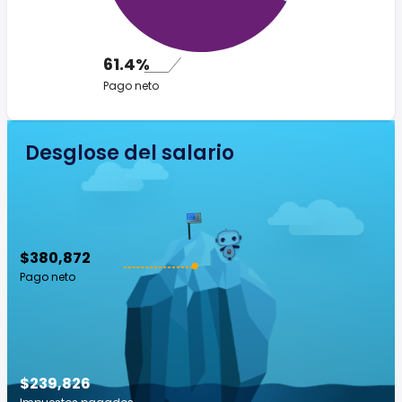
61.4%
Pago neto
Desglose del salario
$380,872
Pago neto
$239,826