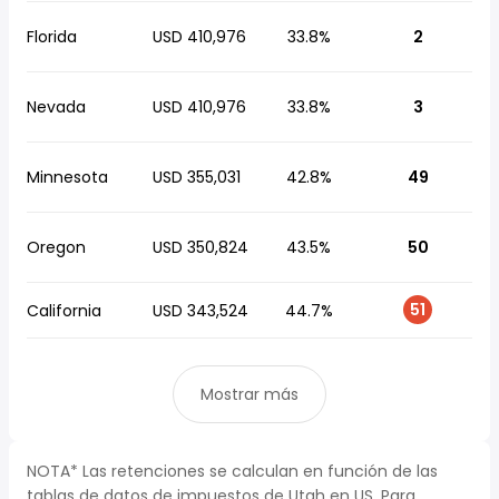
Florida
USD 410,976
33.8%
2
Nevada
USD 410,976
33.8%
3
Minnesota
USD 355,031
42.8%
49
Oregon
USD 350,824
43.5%
50
51
California
USD 343,524
44.7%
Mostrar más
NOTA* Las retenciones se calculan en función de las
tablas de datos de impuestos de Utah en US. Para