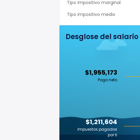
Tipo impositivo marginal
Tipo impositivo medio
Desglose del salario
$1,955,173
Pago neto
$1,211,604
Impuestos pagados
por ti