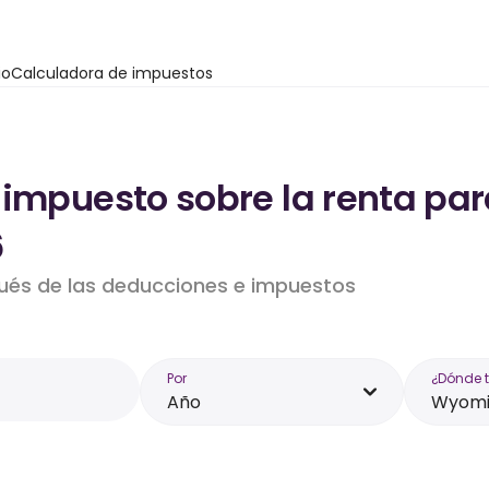
io
Calculadora de impuestos
impuesto sobre la renta para
6
pués de las deducciones e impuestos
Por
¿Dónde 
Año
Wyomi