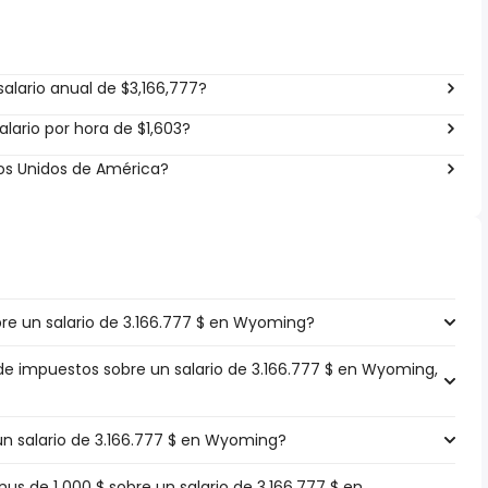
alario anual de $3,166,777?
lario por hora de $1,603?
dos Unidos de América?
e un salario de 3.166.777 $ en Wyoming?
 de impuestos sobre un salario de 3.166.777 $ en Wyoming,
 un salario de 3.166.777 $ en Wyoming?
 de 1 000 $ sobre un salario de 3.166.777 $ en