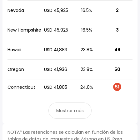
Nevada
USD 45,925
16.5%
2
New Hampshire
USD 45,925
16.5%
3
Hawaii
USD 41,883
23.8%
49
Oregon
USD 41,936
23.8%
50
51
Connecticut
USD 41,805
24.0%
Mostrar más
NOTA* Las retenciones se calculan en función de las
tablas de datos de impuestos de Arizona en US. Para