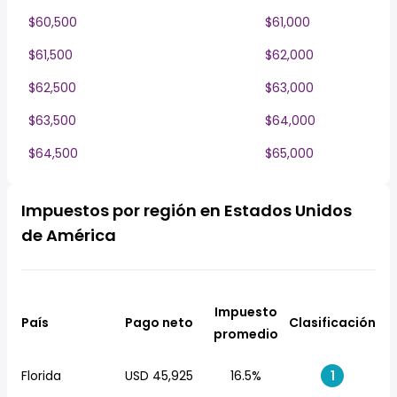
$60,500
$61,000
$61,500
$62,000
$62,500
$63,000
$63,500
$64,000
$64,500
$65,000
Impuestos por región en Estados Unidos
de América
Impuesto
País
Pago neto
Clasificación
promedio
Florida
USD 45,925
16.5%
1