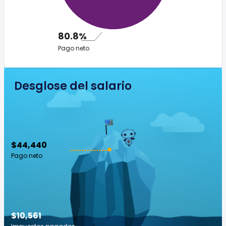
80.8%
Pago neto
Desglose del salario
$44,440
Pago neto
$10,561