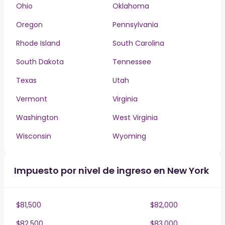
Ohio
Oklahoma
Oregon
Pennsylvania
Rhode Island
South Carolina
South Dakota
Tennessee
Texas
Utah
Vermont
Virginia
Washington
West Virginia
Wisconsin
Wyoming
Impuesto por nivel de ingreso en New York
$81,500
$82,000
$82,500
$83,000