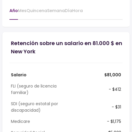
Año
Mes
Quincena
Semana
Día
Hora
Retención sobre un salario en 81.000 $ en
New York
Salario
$81,000
FLI (seguro de licencia
- $412
familiar)
SDI (seguro estatal por
- $31
discapacidad)
Medicare
- $1,175