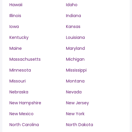
Hawaii
Idaho
Illinois
Indiana
Iowa
Kansas
Kentucky
Louisiana
Maine
Maryland
Massachusetts
Michigan
Minnesota
Mississippi
Missouri
Montana
Nebraska
Nevada
New Hampshire
New Jersey
New Mexico
New York
North Carolina
North Dakota