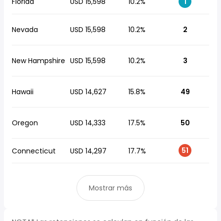
Florida
USD 15,598
10.2%
1
Nevada
USD 15,598
10.2%
2
New Hampshire
USD 15,598
10.2%
3
Hawaii
USD 14,627
15.8%
49
Oregon
USD 14,333
17.5%
50
51
Connecticut
USD 14,297
17.7%
Mostrar más