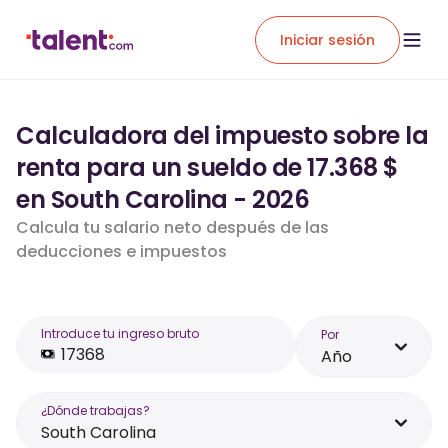
Iniciar sesión
Calculadora del impuesto sobre la
renta para un sueldo de 17.368 $
en South Carolina - 2026
Calcula tu salario neto después de las
deducciones e impuestos
Introduce tu ingreso bruto
Por
Año
¿Dónde trabajas?
South Carolina