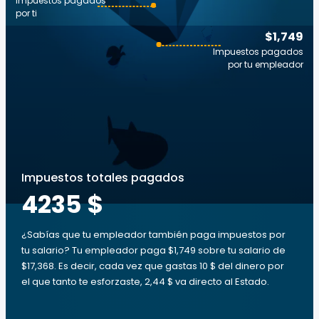
Impuestos pagados
por ti
$1,749
Impuestos pagados
por tu empleador
Impuestos totales pagados
4235 $
¿Sabías que tu empleador también paga impuestos por
tu salario? Tu empleador paga $1,749 sobre tu salario de
$17,368. Es decir, cada vez que gastas 10 $ del dinero por
el que tanto te esforzaste, 2,44 $ va directo al Estado.